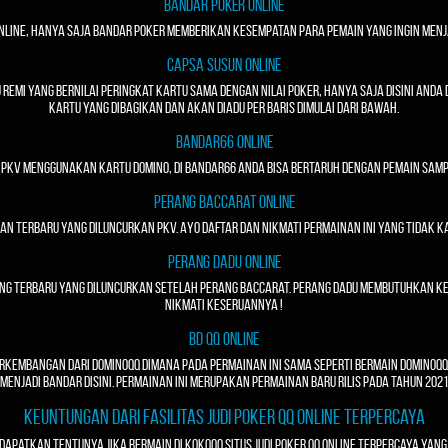
Bandar Poker Online
line, hanya saja bandar poker memberikan kesempatan para pemain yang ingin menj
Capsa Susun Online
remi yang bernilai peringkat kartu sama dengan nilai poker, hanya saja disini anda
kartu yang dibagikan dan akan diadu per baris dimulai dari bawah.
Bandar66 Online
pkv menggunakan kartu domino, di bandar66 anda bisa bertaruh dengan pemain samp
Perang Baccarat Online
n terbaru yang diluncurkan pkv. Ayo daftar dan nikmati permainan ini yang tidak ka
Perang Dadu Online
ng terbaru yang diluncurkan setelah perang baccarat. Perang dadu membutuhkan 
nikmati keseruannya !
BD QQ Online
rkembangan dari dominoqq dimana pada permainan ini sama seperti bermain dominoq
menjadi bandar disini. Permainan ini merupakan permainan baru rilis pada tahun 2021
Keuntungan Dari Fasilitas Judi Poker QQ Online Terpercaya
apatkan tentunya jika bermain di KOKOQQ situs judi poker qq online terpercaya yan