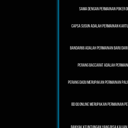
Sama dengan permainan poker on
Capsa Susun adalah permainan kartu 
Bandar66 adalah Permainan baru dari 
Perang baccarat adalah permaina
Perang dadu merupakan permainan pali
BD QQ Online merupakan permainan pe
Banyak keuntungan yang bisa kalian d