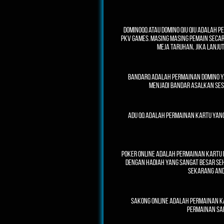
DominoQQ atau Domino qiu qiu adalah 
pkv games. Masing masing pemain secar
meja taruhan, jika lanju
BandarQ adalah permainan domino ya
menjadi bandar asalkan sesu
Adu QQ adalah permainan kartu yan
Poker online adalah permainan kartu r
dengan hadiah yang sangat besar se
Sekarang anda
Sakong online adalah permainan ka
Permainan sak