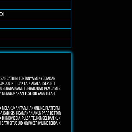
Dll
besar satu ini tentunya menyediakan
KOQQ ini tidak lain adalah seperti
qq sebagai game terbaru dari pkv games.
a menggunakan 1 user ID yang telah
tuk melakukan taruhan online. Platform
ga dari sisi keamanan akun para bettor
di Indonesia, pulsa telkomsel dan XL /
satu situs judi qq poker online terbaik