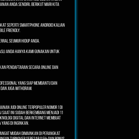
nan anda sendiri, berikut mari kita
gkat seperti smartphone android kalian
le friendly.
erral seumur hidup anda.
asli anda hanya kami gunakan untuk
ukan pendaftaran secara online dan
rofessional yang siap membantu dan
 dan juga withdraw.
inan judi online terpopuler nomor 1 di
i saat ini sudah berkembang menjadi 11
nologi digital dan internet membuat
yang di inginkan.
 sangat mudah dimainkan di perangkat
lingan turnover sebesar 0.5% dan bonus