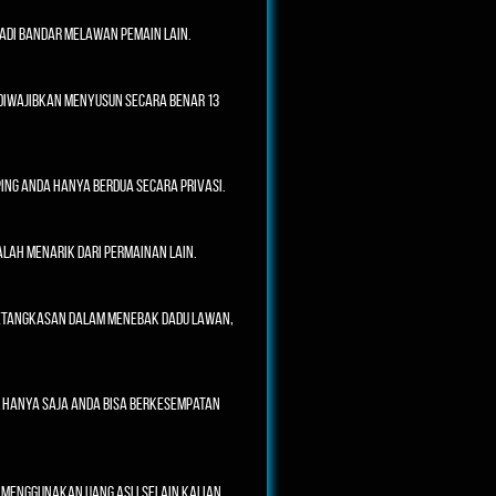
adi bandar melawan pemain lain.
 diwajibkan menyusun secara benar 13
ing anda hanya berdua secara privasi.
lah menarik dari permainan lain.
ketangkasan dalam menebak dadu lawan,
q hanya saja anda bisa berkesempatan
g menggunakan uang asli selain kalian