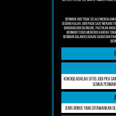
Bermain judi tidak selalu mengalami
sedang kalah, dan pada saat menang tid
bandarq dan qq online, pastikan and
bermain terus menerus karena ting
bermain dalam keadaan sadar dan pah
ber
Kokoqq adalah situs judi pkv ga
Semua permain
Jenis bonus yang ditawarkan ol