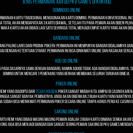
Jenis Permainan Judi QQ PKV Games di KOKOQQ
DominoQQ Online
permainan kartu tradisional menggunakan kartu domino, permainan konvensional ini s
a total akan mendapatkan 3 kartu diawal, setelah itu para pemain akan diberi pili
t maka kartu akan dibagi lagi satu sehingga total menjadi empat kartu yang akan d
BandarQ Online
ng paling laris dari produk pokerv. Permainan ini mempunyai bandar didalamnya d
ai dengan ketentuan syarat. Permainan ini bisa dinikmati online dan rasakan sensa
Adu QQ Online
g pada dasarnya sama dengan bandarq, namun aduqq tidak ada bandar didalamnya, se
domino untuk mencari 1 pemenang yang berhak membawa seluruh taruhan dimeja.
Poker Online
emi yang diadopsi dari
Texas Holdem
. Poker sangat mudah kita jumpai di casino kar
hingga sangat banyak peminatnya. Anda akan diberikan 2 buah kartu yang nantinya 
 sudah bisa menikmati permainan poker secara online tanpa harus pergi ke casino 
Sakong Online
rtu remi yang dibagi masing masing pemain adalah 3 buah kartu dimana semua akan 
ong juga bisa menjadi bandar dan sangat sering pemain sakong di pkv games mendap