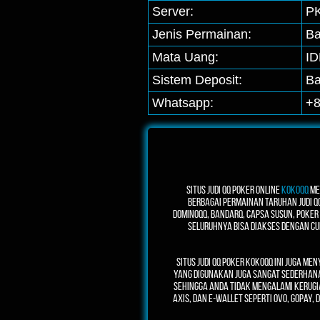
Server:
P
Jenis Permainan:
Ba
Mata Uang:
ID
Sistem Deposit:
Ba
Whatsapp:
+
Situs judi qq poker online
KOKOQQ
mer
berbagai permainan taruhan judi q
dominoqq, bandarq, capsa susun, poker 
Seluruhnya bisa diakses dengan cu
Situs judi qq poker KOKOQQ ini juga m
yang digunakan juga sangat sederhana 
sehingga anda tidak mengalami kerugia
axis, dan e-wallet seperti ovo, gopay,