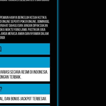
a pemain hanya berkeluh kesah ketika
 online seperti poker online, dominoqq,
tirahat dahulu dan jangan dipaksakan
gka waktu yang lama. Pastikan juga
ga anda merasa aman dan nyaman dalam
OQQ!
Q
riasi secara resmi di indonesia.
ongan terbaik.
?
al, dan bonus jackpot terbesar.